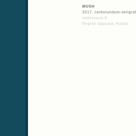
MUGH
2017, carborundum-serigraf
vedossarja 6
Region Uppsala, Ruotsi