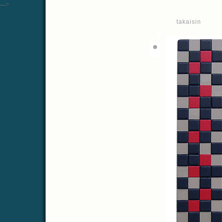
-->
takaisin