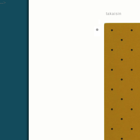
-->
takaisin