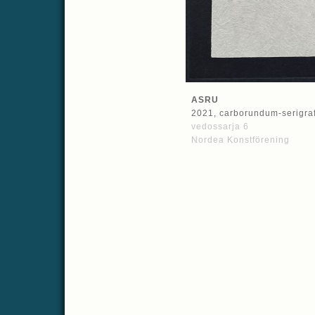
ASRU
2021, carborundum-serigraf
vedossarja 6
Nordea Konstförening